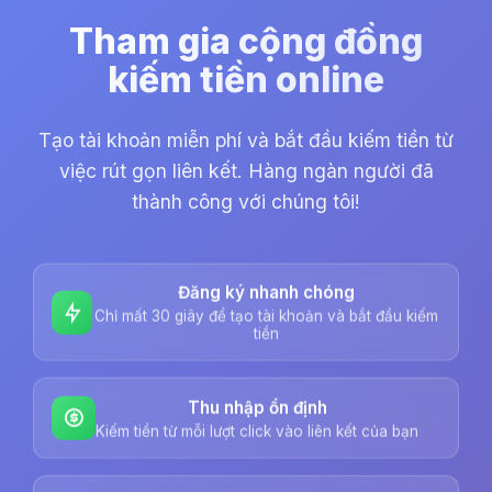
Tham gia cộng đồng
kiếm tiền online
Tạo tài khoản miễn phí và bắt đầu kiếm tiền từ
việc rút gọn liên kết. Hàng ngàn người đã
thành công với chúng tôi!
Đăng ký nhanh chóng
Chỉ mất 30 giây để tạo tài khoản và bắt đầu kiếm
tiền
Thu nhập ổn định
Kiếm tiền từ mỗi lượt click vào liên kết của bạn